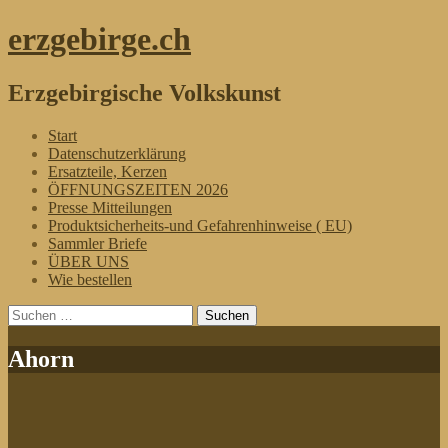
erzgebirge.ch
Erzgebirgische Volkskunst
Menü
Zum
Start
Inhalt
Datenschutzerklärung
springen
Ersatzteile, Kerzen
ÖFFNUNGSZEITEN 2026
Presse Mitteilungen
Produktsicherheits-und Gefahrenhinweise ( EU)
Sammler Briefe
ÜBER UNS
Wie bestellen
Suchen
nach:
Ahorn