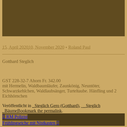
15. April 2020
10. November 2020
•
Roland Paul
Gotthard Steglich
GST 228-32-7 Ahorn Fr. 342.00
mit Hermelin, Waldbaumläufer, Zaunkönig, Neuntöter,
Schwarzkehlchen, Waldlaubsänger, Turteltaube. Hänfling und 2
Eichhörnchen
Veröffentlicht in
_Steglich Gero (Gotthard)
,
__Steglich
_Bäume
Bookmark the permalink.
Beitragsnavigation
RM Polizist
Frühlingseiche mit Nistkasten