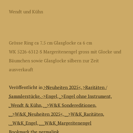
Wendt und Kühn
Grösse Ring ca 7.5 cm Glasglocke ca 6 cm
WK 5226-6312-S Margeritenengel gross mit Glocke und
Bäumchen sowie Glasglocke silbern zur Zeit
ausverkauft
Veröffentlicht in
>Neuheiten 2025<
,
>Raritäten /
Sammlerstücke
,
->Engel
,
_>Engel ohne Instrument
,
_Wendt & Kühn
,
__>W&K Sondereditionen
,
__>W&K_Neuheiten 2025<
,
__>W&K_Raritäten
,
__W&K_Engel
,
___W&K_Margeritenengel
Bookmark the permalink.