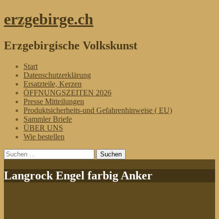
erzgebirge.ch
Erzgebirgische Volkskunst
Menü
Zum
Start
Inhalt
Datenschutzerklärung
springen
Ersatzteile, Kerzen
ÖFFNUNGSZEITEN 2026
Presse Mitteilungen
Produktsicherheits-und Gefahrenhinweise ( EU)
Sammler Briefe
ÜBER UNS
Wie bestellen
Suchen
nach:
Langrock Engel farbig Anker