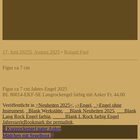
17. Juni 2025
5. August 2025
•
Roland Paul
Figur ca 7 cm
Figur ca 7 cm Jahres Engel 2025
BL 80014-EKF-SE Langrockengel farbig mit Anker Fr. 44.00
Veröffentlicht in
>Neuheiten 2025<
,
->Engel
,
_>Engel ohne
Instrument
,
_Blank Werkstätte
,
__Blank Neuheiten 2025
,
___Blank
Lang Rock Engel farbig
,
_____Blank L Rock farbig Engel
Jahresserie
Bookmark the permalink.
Beitragsnavigation
Kurzrockengel natur Anker
Mädchen mit Segelboot