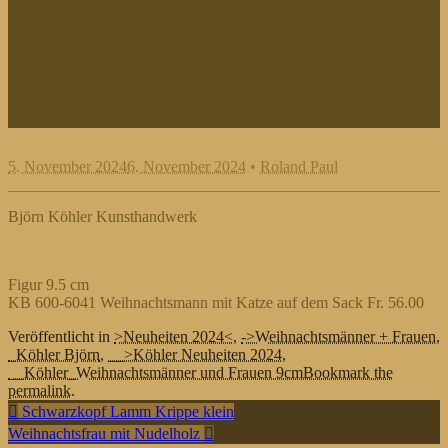
5. November 2024
6. November 2024
•
Roland Paul
Björn Köhler Kunsthandwerk
Figur 9.5 cm
KB 600-6041 Weihnachtsmann mit Katze auf dem Sack Fr. 56.00
Veröffentlicht in
>Neuheiten 2024<
,
->Weihnachtsmänner + Frauen
,
_Köhler Björn
,
__>Köhler Neuheiten 2024
,
__Köhler_Weihnachtsmänner und Frauen 9cm
Bookmark the
permalink.
Beitragsnavigation
Schwarzkopf Lamm Krippe klein
Weihnachtsfrau mit Nudelholz