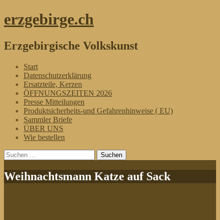
erzgebirge.ch
Erzgebirgische Volkskunst
Menü
Zum
Start
Inhalt
Datenschutzerklärung
springen
Ersatzteile, Kerzen
ÖFFNUNGSZEITEN 2026
Presse Mitteilungen
Produktsicherheits-und Gefahrenhinweise ( EU)
Sammler Briefe
ÜBER UNS
Wie bestellen
Suchen
nach:
Weihnachtsmann Katze auf Sack