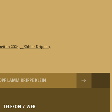
eiten 2024
,
__Köhler Krippen
,
PF LAMM KRIPPE KLEIN
TELEFON / WEB