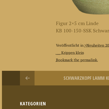
Figur 2×5 cm Linde
KB 100-150-SSK Schwarz
Veröffentlicht in
>Neuheiten 2
___ Krippen klein
Bookmark the permalink.
SCHWARZKOPF LAMM KR
KATEGORIEN