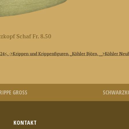
kopf Schaf Fr. 8.50
024<
,
->Krippen und Krippenfiguren
,
_Köhler Björn
,
__>Köhler Neuh
IPPE GROSS
SCHWARZKO
KONTAKT