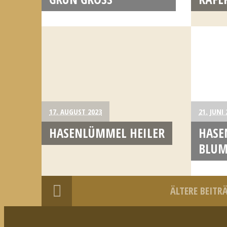
17. AUGUST 2023
21. JUNI
HASENLÜMMEL HEILER
HASE
BLU
ÄLTERE BEITR