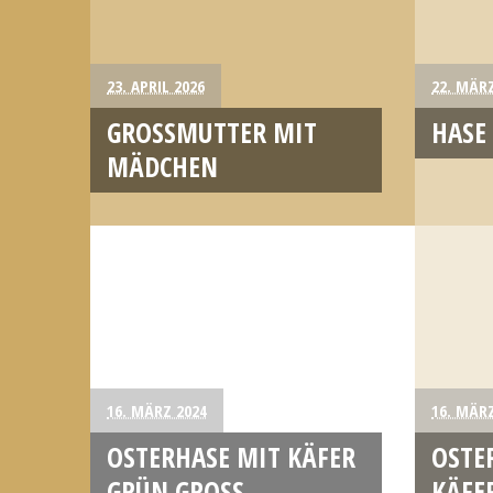
23. APRIL 2026
22. MÄRZ
GROSSMUTTER MIT
HASE
MÄDCHEN
16. MÄRZ 2024
16. MÄRZ
OSTERHASE MIT KÄFER
OSTE
GRÜN GROSS
KÄFE